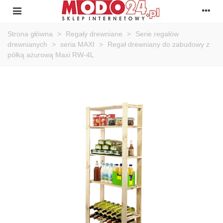
Strona główna
>
Regały drewniane
>
Serie regałów
drewnianych
>
seria MAXI
>
Regał drewniany do zabudowy z
półką ażurową Maxi RW-4L