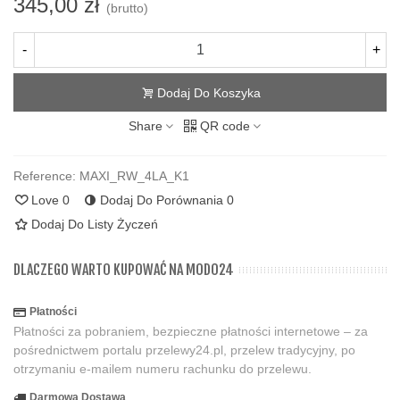
345,00 zł
(brutto)
-
+
Dodaj Do Koszyka
Share
QR code
Reference:
MAXI_RW_4LA_K1
Love
0
Dodaj Do Porównania
0
Dodaj Do Listy Życzeń
DLACZEGO WARTO KUPOWAĆ NA MODO24
Płatności
Płatności za pobraniem, bezpieczne płatności internetowe – za
pośrednictwem portalu przelewy24.pl, przelew tradycyjny, po
otrzymaniu e-mailem numeru rachunku do przelewu.
Darmowa Dostawa