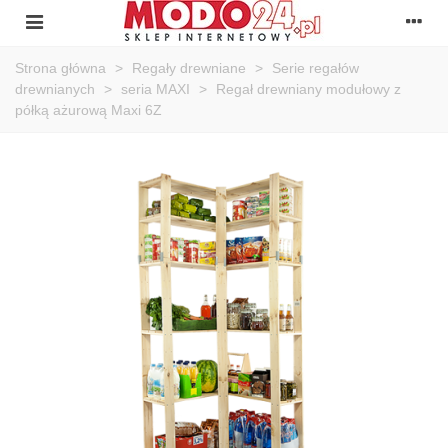
Strona główna
>
Regały drewniane
>
Serie regałów
drewnianych
>
seria MAXI
>
Regał drewniany modułowy z
półką ażurową Maxi 6Z