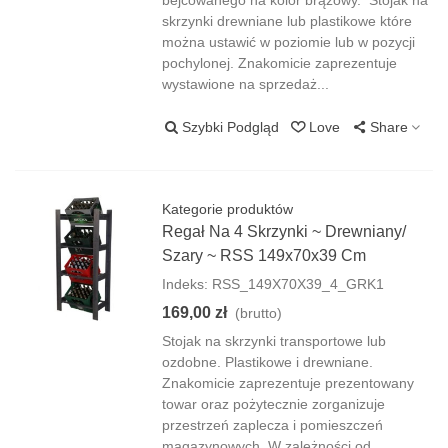
bejcowanego na kolor brązowy. Stojak na
skrzynki drewniane lub plastikowe które
można ustawić w poziomie lub w pozycji
pochylonej. Znakomicie zaprezentuje
wystawione na sprzedaż...
Szybki Podgląd
Love
Share
Kategorie produktów
Regał Na 4 Skrzynki ~ Drewniany/
Szary ~ RSS 149x70x39 Cm
Indeks: RSS_149X70X39_4_GRK1
169,00 zł
(brutto)
Stojak na skrzynki transportowe lub
ozdobne. Plastikowe i drewniane.
Znakomicie zaprezentuje prezentowany
towar oraz pożytecznie zorganizuje
przestrzeń zaplecza i pomieszczeń
magazynowych. W zależności od