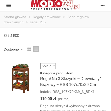
Strona główna
>
Regały drewniane
>
Serie regałów
drewnianych
>
seria RSS
SERIA RSS
Dostępne
Sold out
Kategorie produktów
Regał Na 3 Skrzynki ~ Drewniany/
Brązowy ~ RSS 107x70x39 Cm
Indeks: RSS_107X70X39_3_BRK1
119,00 zł
(brutto)
Regał na skrzynki wykonany z drewna