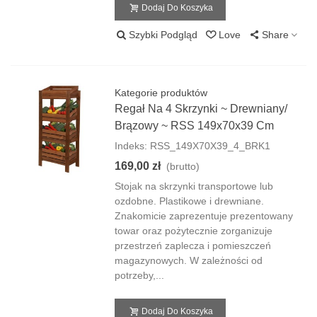
Dodaj Do Koszyka
Szybki Podgląd
Love
Share
Kategorie produktów
Regał Na 4 Skrzynki ~ Drewniany/
Brązowy ~ RSS 149x70x39 Cm
Indeks: RSS_149X70X39_4_BRK1
169,00 zł
(brutto)
Stojak na skrzynki transportowe lub
ozdobne. Plastikowe i drewniane.
Znakomicie zaprezentuje prezentowany
towar oraz pożytecznie zorganizuje
przestrzeń zaplecza i pomieszczeń
magazynowych. W zależności od
potrzeby,...
Dodaj Do Koszyka