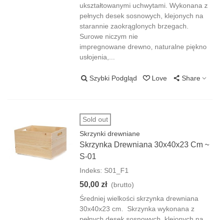
ukształtowanymi uchwytami. Wykonana z
pełnych desek sosnowych, klejonych na
starannie zaokrąglonych brzegach.
Surowe niczym nie
impregnowane drewno, naturalne piękno
usłojenia,...
Szybki Podgląd
Love
Share
Sold out
Skrzynki drewniane
Skrzynka Drewniana 30x40x23 Cm ~
S-01
Indeks: S01_F1
50,00 zł
(brutto)
Średniej wielkości skrzynka drewniana
30x40x23 cm. Skrzynka wykonana z
pełnych desek sosnowych, klejonych na