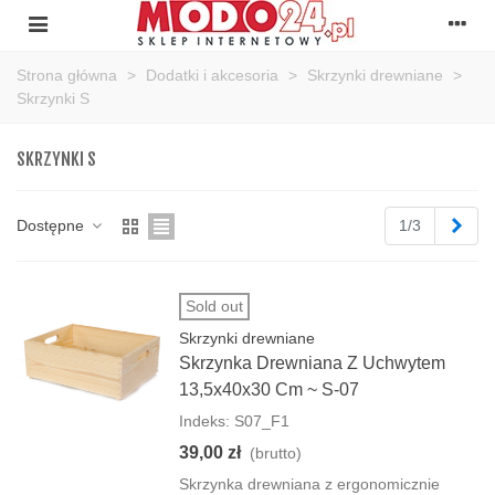
Strona główna
>
Dodatki i akcesoria
>
Skrzynki drewniane
>
Skrzynki S
SKRZYNKI S
Nas
Dostępne
1/3
Sold out
Skrzynki drewniane
Skrzynka Drewniana Z Uchwytem
13,5x40x30 Cm ~ S-07
Indeks: S07_F1
39,00 zł
(brutto)
Skrzynka drewniana z ergonomicznie