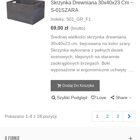
Skrzynka Drewniana 30x40x23 Cm ~
S-01SZARA
Indeks: S01_GR_F1
69,00 zł
(brutto)
Średniej wielkości skrzynka drewniana
30x40x23 cm. bejcowana na kolor szary.
Skrzynka wykonana z pełnych desek
sosnowych, klejonych na starannie
zaokrąglonych brzegach. Boki
wyposażone w ergonomiczne uchwyty. .....
Dodaj Do Koszyka
Szybki Podgląd
Love
Share
Nas
Pokazano 1-8 z 18 pozycji
1
2
3
O FIRMIE