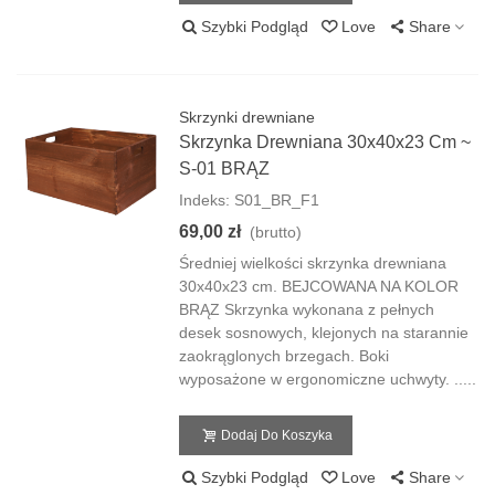
Szybki Podgląd
Love
Share
Skrzynki drewniane
Skrzynka Drewniana 30x40x23 Cm ~
S-01 BRĄZ
Indeks: S01_BR_F1
69,00 zł
(brutto)
Średniej wielkości skrzynka drewniana
30x40x23 cm. BEJCOWANA NA KOLOR
BRĄZ Skrzynka wykonana z pełnych
desek sosnowych, klejonych na starannie
zaokrąglonych brzegach. Boki
wyposażone w ergonomiczne uchwyty. .....
Dodaj Do Koszyka
Szybki Podgląd
Love
Share